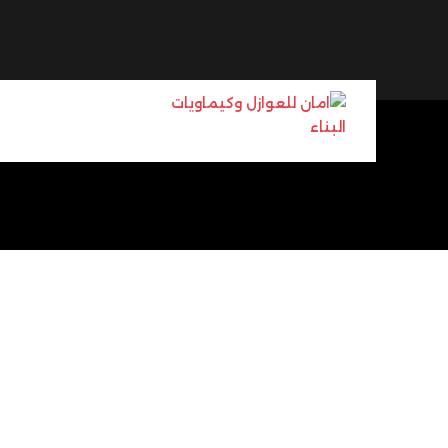
Ski
t
conten