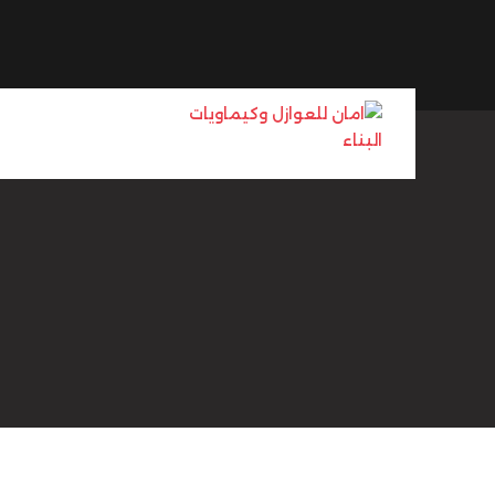
Ski
t
conten