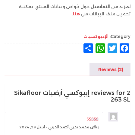
لمزيد من التفاصيل حول خواص وبيانات المنتج، يمكنك
تحميل ملف البيانات من
هنا
.
Category:
الإيبوكسيات
F
T
W
ن
a
w
h
ش
c
it
at
ر
Reviews (2)
s
te
e
A
r
b
2 reviews for
إيبوكسي أرضيات Sikafloor
p
o
263 SL
p
o
k
Rated
5
out
رياض محمد يحيى أحمد الحربي
–
أبريل 29, 2024
of 5