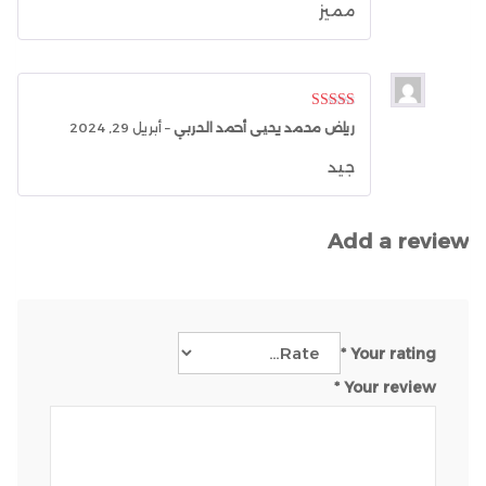
مميز
Rated
5
out
رياض محمد يحيى أحمد الحربي
–
أبريل 29, 2024
of 5
جيد
Add a review
*
Your rating
*
Your review