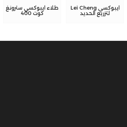
ايبوكسي Lei Cheng
طلاء ايبوكسي سترونغ
لتزريع الحديد
كوت 400