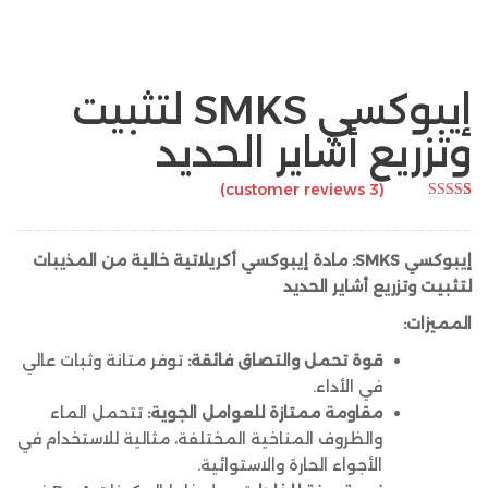
إيبوكسي SMKS لتثبيت
وتزريع أشاير الحديد
customer reviews)
3
(
Rated
4.67
3
out of 5
based on
customer
إيبوكسي SMKS: مادة إيبوكسي أكريلاتية خالية من المذيبات
ratings
لتثبيت وتزريع أشاير الحديد
المميزات:
قوة تحمل والتصاق فائقة:
توفر متانة وثبات عالي
في الأداء.
مقاومة ممتازة للعوامل الجوية:
تتحمل الماء
والظروف المناخية المختلفة، مثالية للاستخدام في
الأجواء الحارة والاستوائية.