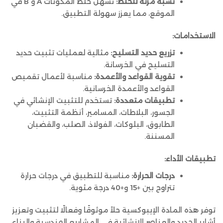
نسبة مرنة للخلط:
تسهل خلط المكونات A و B في
الموقع، مما يعزز سهولة التطبيق.
الاستخدامات:
تزريع حديد التسليح:
مثالية لعمليات تثبيت حديد
التسليح في الخرسانة.
تقوية القواعد والأعمدة:
مناسبة لأعمال تقميص
القواعد والأعمدة الخرسانية.
تطبيقات متعددة:
تستخدم للتثبيت الإنشائي في
الجسور، البلاطات، المسامير، أنظمة التثبيت،
الطابوق، البلوكات، الفولاذ، الصلب، والقضبان
المسننة.
تطبيقات الأداء:
درجات الحرارة:
مناسبة للتطبيق في درجات حرارة
تتراوح بين +15 و+40 درجة مئوية.
توفر هذه المادة الإيبوكسية حلاً موثوقًا وفعالًا لتثبيت وتعزيز
أشاير الحديد والعناصر الإنشائية في المشاريع الهندسية والبناء،