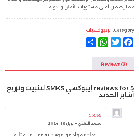
مما يضمن أعلى مستويات الأمان والدوام.
Category:
الإيبوكسيات
F
T
W
ن
a
w
h
ش
c
it
at
ر
Reviews (3)
s
te
e
A
r
b
3 reviews for
إيبوكسي SMKS لتثبيت وتزريع
p
o
أشاير الحديد
p
o
k
Rated
5
out
محمد النقذي
–
أبريل 28, 2024
of 5
بالصراحه مواد قوية ومجربه وعالية المتانة