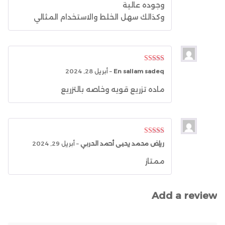
وجوده عالية
وكذالك سهل الخلط والاستخدام المثالي
Rated
5
out
En sallam sadeq
–
أبريل 28, 2024
of 5
ماده تزريع قويه وخاصه بالتزريع
Rated
4
رياض محمد يحيى أحمد الحربي
–
أبريل 29, 2024
out of 5
ممتاز
Add a review