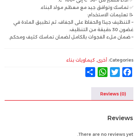
✅ أداء متميز من -50 °C إلى +100 °C.
✅ تماسك وتوافق جيد مع معظم مواد البناء.
📝 تعليمات الاستخدام:
– التنظيف جيدًا والحفاظ على الجفاف، ثم تطبيق المادة في
غضون 30 دقيقة من التنظيف.
– ضمان ملء الفجوات بالكامل لضمان تماسك كثيف ومحكم.
Categories:
أخرى
,
كيماويات بناء
F
T
W
ن
a
w
h
ش
c
it
at
ر
Reviews (0)
s
te
e
A
r
b
Reviews
p
o
p
o
There are no reviews yet.