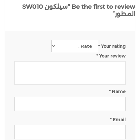
k
Be the first to review “سيلكون SW010
المطور”
*
Your rating
*
Your review
*
Name
*
Email