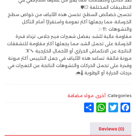
ضد التآكل والصدمات، مما يعزز من عمرها الافتراضي في
التطبيقات المختلفة 💥🛡.
تحسين خصائص السطح: تحسن هذه الألياف من خواص سطح
الخرسانة، مما يجعلها أكثر نعومة واستقرارًا أمام التآكل
والتشوهات 🏗✨.
مقاومة عالية للشد: بفضل شعيرات فيبر جلاس، تزداد قدرة
الخرسانة على تحمل الشد، مما يجعلها أكثر مقاومة للتشققات
الناتجة عن الانكماش الحراري أو الأحمال الخارجية 🔧🏋.
مرونة فائقة: تساعد هذه الألياف في جعل التلييس أكثر مرونة
وقدرة على تحمل الحركات والتشوهات الناتجة عن التغيرات في
درجات الحرارة أو الرطوبة 🌡🌧.
Categories:
أخرى
,
مواد مضافة
F
T
W
ن
a
w
h
ش
c
it
at
ر
Reviews (0)