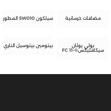
مضافات خرسانية
سيلكون SW010 المطور
بولي يوثان
بيتومين بيتوسيل الناري
سيكافليكس®-11 FC