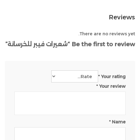
s
te
e
A
r
b
Reviews
p
o
p
o
There are no reviews yet.
k
Be the first to review “شعيرات فيبر للخرسانة”
*
Your rating
*
Your review
*
Name